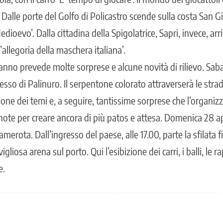
Dalle porte del Golfo di Policastro scende sulla costa San Gi
edioevo’. Dalla cittadina della Spigolatrice, Sapri, invece, arri
’allegoria della maschera italiana’.
nno prevede molte sorprese e alcune novità di rilievo. Sabat
gresso di Palinuro. Il serpentone colorato attraverserà le str
one dei temi e, a seguire, tantissime sorprese che l’organiz
ote per creare ancora di più patos e attesa. Domenica 28 apri
merota. Dall’ingresso del paese, alle 17.00, parte la sfilata f
liosa arena sul porto. Qui l’esibizione dei carri, i balli, le 
e.