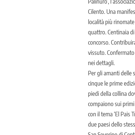
Palinuro’, l’associaz
Cilento. Una manifes
località più rinomate
quattro. Centinaia di
concorso. Contribuir
vissuto. Confermato 
nei dettagli.
Per gli amanti delle 
cinque le prime edizio
piedi della collina 
compaiono sui primi 
con il tema ‘El Pais 
due paesi dello stess
San Severino di Cento