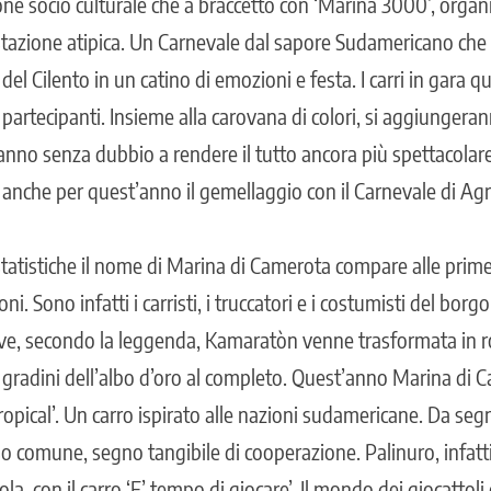
ione socio culturale che a braccetto con ‘Marina 3000’, organi
tazione atipica. Un Carnevale dal sapore Sudamericano che
 del Cilento in un catino di emozioni e festa. I carri in gara
 partecipanti. Insieme alla carovana di colori, si aggiungeranno
anno senza dubbio a rendere il tutto ancora più spettacolar
anche per quest’anno il gemellaggio con il Carnevale di A
statistiche il nome di Marina di Camerota compare alle prime 
ni. Sono infatti i carristi, i truccatori e i costumisti del bor
dove, secondo la leggenda, Kamaratòn venne trasformata in r
gradini dell’albo d’oro al completo. Quest’anno Marina di 
Tropical’. Un carro ispirato alle nazioni sudamericane. Da segn
o comune, segno tangibile di cooperazione. Palinuro, infatti,
la, con il carro ‘E’ tempo di giocare’. Il mondo dei giocattoli