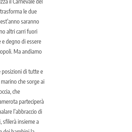
zza il Carnevale del
 trasforma le due
 quest’anno saranno
 altri carri fuori
e e degno di essere
gropoli. Ma andiamo
posizioni di tutte e
go marino che sorge ai
occia, che
Camerota parteciperà
alare l’abbraccio di
 sfilerà insieme a
 e dei bambini la