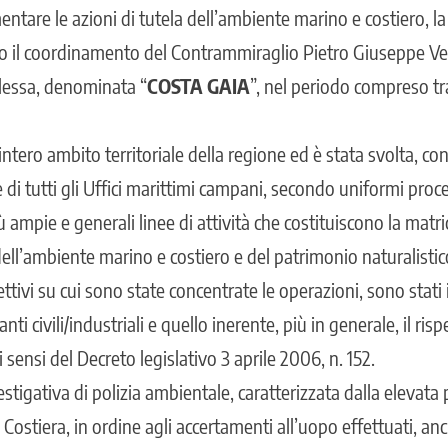
ntare le azioni di tutela dell’ambiente marino e costiero, l
o il coordinamento del Contrammiraglio Pietro Giuseppe Ve
essa, denominata “
COSTA GAIA
”, nel periodo compreso tra 
intero ambito territoriale della regione ed è stata svolta, co
 di tutti gli Uffici marittimi campani, secondo uniformi pro
 ampie e generali linee di attività che costituiscono la mat
dell’ambiente marino e costiero e del patrimonio naturalistic
iettivi su cui sono state concentrate le operazioni, sono stati i
ti civili/industriali e quello inerente, più in generale, il ris
 ai sensi del Decreto legislativo 3 aprile 2006, n. 152.
vestigativa di polizia ambientale, caratterizzata dalla elevata 
a Costiera, in ordine agli accertamenti all’uopo effettuati, an