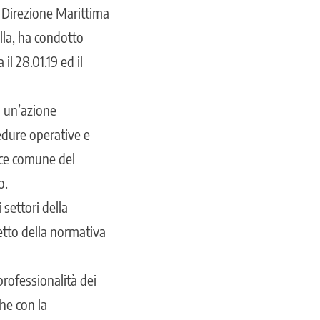
a Direzione Marittima
lla, ha condotto
il 28.01.19 ed il
n un’azione
cedure operative e
rice comune del
o.
 settori della
petto della normativa
professionalità dei
che con la