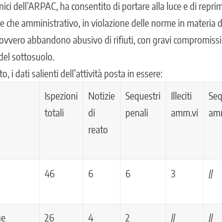
nici dell’ARPAC, ha consentito di portare alla luce e di reprim
le che amministrativo, in violazione delle norme in materia d
o ovvero abbandono abusivo di rifiuti, con gravi compromiss
del sottosuolo.
o, i dati salienti dell’attività posta in essere:
Ispezioni
Notizie
Sequestri
Illeciti
Seq
totali
di
penali
amm.vi
am
reato
46
6
6
3
//
he
26
4
2
//
//