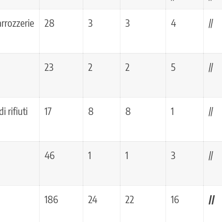
rrozzerie
28
3
3
4
//
23
2
2
5
//
i rifiuti
17
8
8
1
//
46
1
1
3
//
186
24
22
16
//