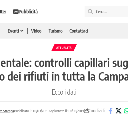
tter
Pubblicità
Eventi
Video
Turismo
Contattaci
ATTUALITÀ
ale: controlli capillari sugl
lo dei rifiuti in tutta la Camp
Ecco i dati
Condividi
to Stampa
Pubblicato il: 01/03/2019
Aggiornato il: 01/03/2019