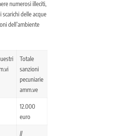
ere numerosi illeciti,
i scarichi delle acque
ioni dell’ambiente
uestri
Totale
m.vi
sanzioni
pecuniarie
amm.ve
12.000
euro
//