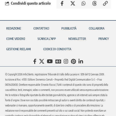
Condividi questo articolo
REDAZIONE
CONTATTACI
PUBBLICITÀ
COLLABORA
COME VEDERCI
SCARICA L’APP
NEWSLETTER
PRIVACY
GESTIONE RECLAMI
CODICE DI CONDOTTA
© Copyright 2026 InfoCilento, registrazione Tribunale di Vallo della Lucania nr. 1/09 del 12 Gennaio 2009.
Iscrizione al Roc: 41551. Editore: Domenico Cerruti – Proprietà: Red Digital Communication S.r.l. – P.iva
06134250650. Direttore responsabile: Ernesto Rocco | Tutti i contenuti di questo sito sono di proprietà della
casa editrice, testi, immagini, video o commenti, non possono essere utilizzati senza espressa autorizzazione.
Per le notizie o fotografie riportate da altre testate giornalistiche, agenzie o siti internet sarà sempre citata la
fonte d’origine. Dove non sia stato possibile rintracciare gli autori o aventi diritto dei contenuti riportati, i
webmaster si riservano, opportunamente avvertiti, di dare loro credito o di procedere alla rimozione. La
redazione non è responsabile dei commenti presenti sul sito o sui canali social. Non potendo esercitare un
controllo continuo resta disponibile ad eliminarli su segnalazione qualora gli stessi risultino offensivi e/o