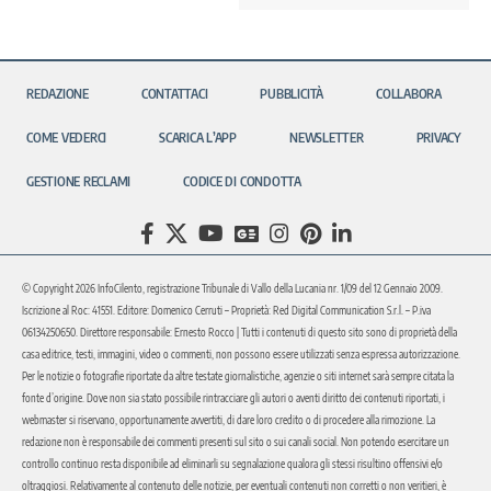
REDAZIONE
CONTATTACI
PUBBLICITÀ
COLLABORA
COME VEDERCI
SCARICA L’APP
NEWSLETTER
PRIVACY
GESTIONE RECLAMI
CODICE DI CONDOTTA
© Copyright 2026 InfoCilento, registrazione Tribunale di Vallo della Lucania nr. 1/09 del 12 Gennaio 2009.
Iscrizione al Roc: 41551. Editore: Domenico Cerruti – Proprietà: Red Digital Communication S.r.l. – P.iva
06134250650. Direttore responsabile: Ernesto Rocco | Tutti i contenuti di questo sito sono di proprietà della
casa editrice, testi, immagini, video o commenti, non possono essere utilizzati senza espressa autorizzazione.
Per le notizie o fotografie riportate da altre testate giornalistiche, agenzie o siti internet sarà sempre citata la
fonte d’origine. Dove non sia stato possibile rintracciare gli autori o aventi diritto dei contenuti riportati, i
webmaster si riservano, opportunamente avvertiti, di dare loro credito o di procedere alla rimozione. La
redazione non è responsabile dei commenti presenti sul sito o sui canali social. Non potendo esercitare un
controllo continuo resta disponibile ad eliminarli su segnalazione qualora gli stessi risultino offensivi e/o
oltraggiosi. Relativamente al contenuto delle notizie, per eventuali contenuti non corretti o non veritieri, è