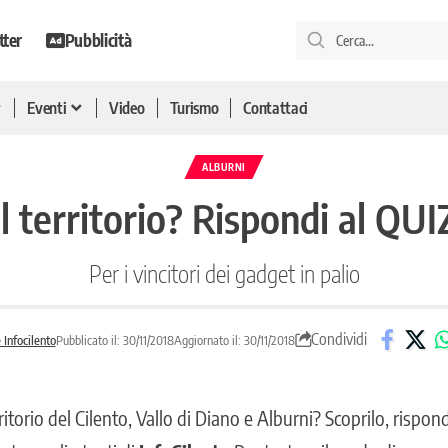
tter
Pubblicità
Eventi
Video
Turismo
Contattaci
ALBURNI
 territorio? Rispondi al QUIZ
Per i vincitori dei gadget in palio
Condividi
Infocilento
Pubblicato il: 30/11/2018
Aggiornato il: 30/11/2018
itorio del Cilento, Vallo di Diano e Alburni? Scoprilo, rispond