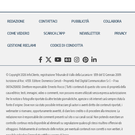
REDAZIONE
CONTATTACI
PUBBLICITÀ
COLLABORA
COME VEDERCI
SCARICA L’APP
NEWSLETTER
PRIVACY
GESTIONE RECLAMI
CODICE DI CONDOTTA
© Copyright 2026 InfoCilento, registrazione Tribunale di Vallo della Lucania nr. 1/09 del 12 Gennaio 2009.
Iscrizione al Roc: 41551. Editore: Domenico Cerruti – Proprietà: Red Digital Communication S.r.l. – P.iva
06134250650. Direttore responsabile: Ernesto Rocco | Tutti i contenuti di questo sito sono di proprietà della
casa editrice, testi, immagini, video o commenti, non possono essere utilizzati senza espressa autorizzazione.
Per le notizie o fotografie riportate da altre testate giornalistiche, agenzie o siti internet sarà sempre citata la
fonte d’origine. Dove non sia stato possibile rintracciare gli autori o aventi diritto dei contenuti riportati, i
webmaster si riservano, opportunamente avvertiti, di dare loro credito o di procedere alla rimozione. La
redazione non è responsabile dei commenti presenti sul sito o sui canali social. Non potendo esercitare un
controllo continuo resta disponibile ad eliminarli su segnalazione qualora gli stessi risultino offensivi e/o
oltraggiosi. Relativamente al contenuto delle notizie, per eventuali contenuti non corretti o non veritieri, è
possibile richiedere l’immediata rettifica a norma di legge.