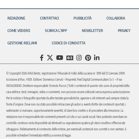
REDAZIONE
CONTATTACI
PUBBLICITÀ
COLLABORA
COME VEDERCI
SCARICA L’APP
NEWSLETTER
PRIVACY
GESTIONE RECLAMI
CODICE DI CONDOTTA
© Copyright 2026 InfoCilento, registrazione Tribunale di Vallo della Lucania nr. 1/09 del 12 Gennaio 2009.
Iscrizione al Roc: 41551. Editore: Domenico Cerruti – Proprietà: Red Digital Communication S.r.l. – P.iva
06134250650. Direttore responsabile: Ernesto Rocco | Tutti i contenuti di questo sito sono di proprietà della
casa editrice, testi, immagini, video o commenti, non possono essere utilizzati senza espressa autorizzazione.
Per le notizie o fotografie riportate da altre testate giornalistiche, agenzie o siti internet sarà sempre citata la
fonte d’origine. Dove non sia stato possibile rintracciare gli autori o aventi diritto dei contenuti riportati, i
webmaster si riservano, opportunamente avvertiti, di dare loro credito o di procedere alla rimozione. La
redazione non è responsabile dei commenti presenti sul sito o sui canali social. Non potendo esercitare un
controllo continuo resta disponibile ad eliminarli su segnalazione qualora gli stessi risultino offensivi e/o
oltraggiosi. Relativamente al contenuto delle notizie, per eventuali contenuti non corretti o non veritieri, è
possibile richiedere l’immediata rettifica a norma di legge.