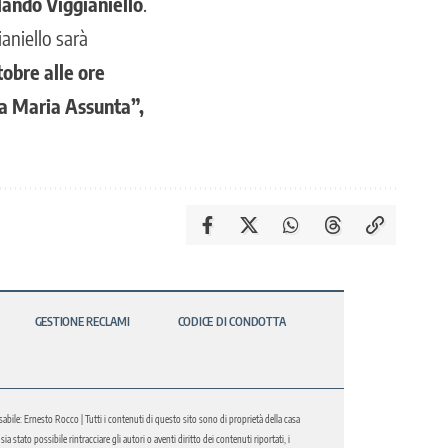
ando Viggianiello
.
ianiello sarà
tobre alle ore
ta Maria Assunta”,
GESTIONE RECLAMI
CODICE DI CONDOTTA
abile: Ernesto Rocco | Tutti i contenuti di questo sito sono di proprietà della casa
 stato possibile rintracciare gli autori o aventi diritto dei contenuti riportati, i