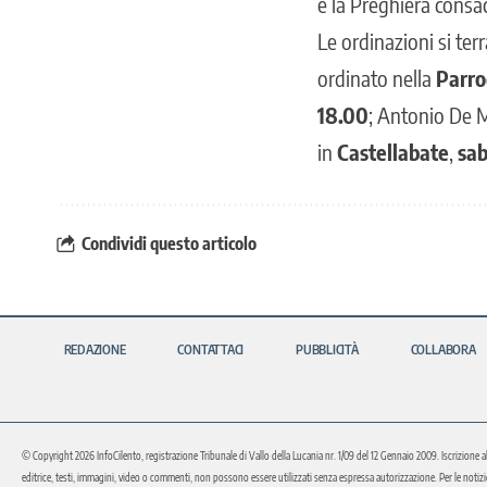
e la Preghiera consac
Le ordinazioni si ter
ordinato nella
Parro
18.00
; Antonio De 
in
Castellabate
,
sab
Condividi questo articolo
REDAZIONE
CONTATTACI
PUBBLICITÀ
COLLABORA
© Copyright 2026 InfoCilento, registrazione Tribunale di Vallo della Lucania nr. 1/09 del 12 Gennaio 2009. Iscrizione a
editrice, testi, immagini, video o commenti, non possono essere utilizzati senza espressa autorizzazione. Per le notizie o 