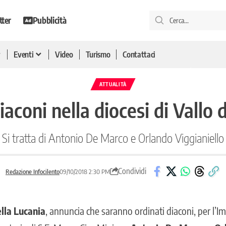
tter
Pubblicità
Eventi
Video
Turismo
Contattaci
ATTUALITÀ
aconi nella diocesi di Vallo 
Si tratta di Antonio De Marco e Orlando Viggianiello
Condividi
Redazione Infocilento
09/10/2018 2:30 PM
ella Lucania
, annuncia che saranno ordinati diaconi, per l’I