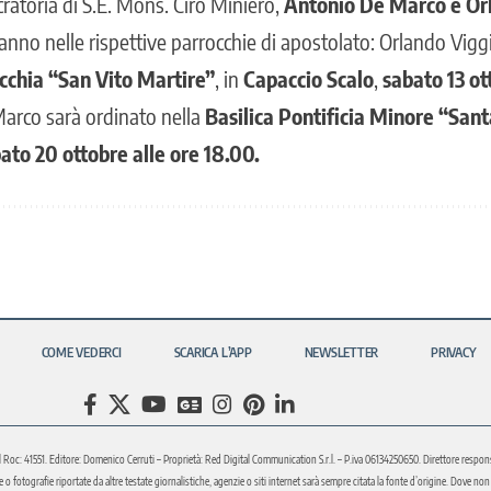
ratoria di S.E. Mons. Ciro Miniero,
Antonio
De Marco e Orl
ranno nelle rispettive parrocchie di apostolato: Orlando Vigg
cchia “San Vito Martire”
, in
Capaccio Scalo
,
sabato 13 ot
Marco sarà ordinato nella
Basilica Pontificia Minore “San
ato 20 ottobre alle ore 18.00.
COME VEDERCI
SCARICA L’APP
NEWSLETTER
PRIVACY
l Roc: 41551. Editore: Domenico Cerruti – Proprietà: Red Digital Communication S.r.l. – P.iva 06134250650. Direttore respons
fotografie riportate da altre testate giornalistiche, agenzie o siti internet sarà sempre citata la fonte d’origine. Dove non sia