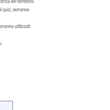
cenza del territorio
al quiz, verranno
erranno utilizzati
.