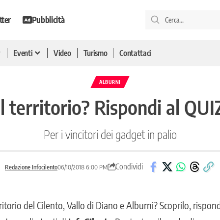
tter
Pubblicità
Eventi
Video
Turismo
Contattaci
ALBURNI
 territorio? Rispondi al QUIZ
Per i vincitori dei gadget in palio
Condividi
Redazione Infocilento
06/10/2018 6:00 PM
itorio del Cilento, Vallo di Diano e Alburni? Scoprilo, rispond