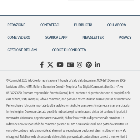
REDAZIONE
CONTATTACI
PUBBLICITÀ
COLLABORA
COME VEDERCI
SCARICA L’APP
NEWSLETTER
PRIVACY
GESTIONE RECLAMI
CODICE DI CONDOTTA
© Copyright 2026 InfoCilento, registrazione Tribunale di Vallo della Lucania nr. 1/09 del 12 Gennaio 2009.
Iscrizione al Roc: 41551. Editore: Domenico Cerruti – Proprietà: Red Digital Communication S.r.l. – P.iva
06134250650. Direttore responsabile: Ernesto Rocco | Tutti i contenuti di questo sito sono di proprietà della
casa editrice, testi, immagini, video o commenti, non possono essere utilizzati senza espressa autorizzazione.
Per le notizie o fotografie riportate da altre testate giornalistiche, agenzie o siti internet sarà sempre citata la
fonte d’origine. Dove non sia stato possibile rintracciare gli autori o aventi diritto dei contenuti riportati, i
webmaster si riservano, opportunamente avvertiti, di dare loro credito o di procedere alla rimozione. La
redazione non è responsabile dei commenti presenti sul sito o sui canali social. Non potendo esercitare un
controllo continuo resta disponibile ad eliminarli su segnalazione qualora gli stessi risultino offensivi e/o
oltraggiosi. Relativamente al contenuto delle notizie, per eventuali contenuti non corretti o non veritieri, è