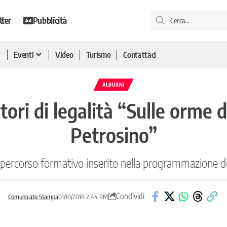
tter
Pubblicità
Eventi
Video
Turismo
Contattaci
ALBURNI
i di legalità “Sulle orme de
Petrosino”
 percorso formativo inserito nella programmazione de
Condividi
Comunicato Stampa
01/10/2018 2:44 PM