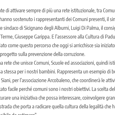
nte di attivare sempre di più una rete istituzionale, tra Com
 hanno sostenuto i rappresentanti dei Comuni presenti, il si
ce sindaco di Sicignano degli Alburni, Luigi Di Palma, il cons
 Terme, Giuseppe Garippa. E l’assessore alla Cultura di Pad
to come questo percorso che oggi si arricchisce sia iniziato 
 progetto sulla prevenzione della corruzione.
a rete che unisce Comuni, Scuole ed associazioni, quindi isti
essa stessa per i nostri bambini. Rappresenta un esempio di 
iani, per l’associazione Arcobaleno, che coordinerà le attiv
ato facile perché comuni sono i nostri obiettivi. La scelta del
 curare una iniziativa che possa interessare, coinvolgere gra
strada che porta a radicare quella cultura della legalità che 
ibile da estirpare”.