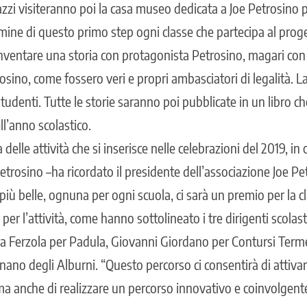
gazzi visiteranno poi la casa museo dedicata a Joe Petrosino
ermine di questo primo step ogni classe che partecipa al prog
nventare una storia con protagonista Petrosino, magari con 
osino, come fossero veri e propri ambasciatori di legalità. La
tudenti. Tutte le storie saranno poi pubblicate in un libro c
l’anno scolastico.
delle attività che si inserisce nelle celebrazioni del 2019, in
etrosino –ha ricordato il presidente dell’associazione Joe P
iù belle, ognuna per ogni scuola, ci sarà un premio per la cl
er l’attività, come hanno sottolineato i tre dirigenti scolast
na Ferzola per Padula, Giovanni Giordano per Contursi Term
nano degli Alburni. “Questo percorso ci consentirà di attiva
ma anche di realizzare un percorso innovativo e coinvolgente