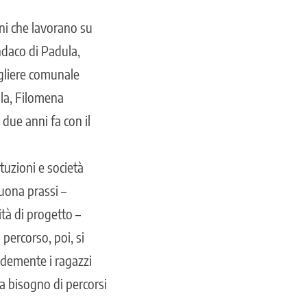
uni che lavorano su
ndaco di Padula,
igliere comunale
ula, Filomena
due anni fa con il
tuzioni e società
buona prassi –
ità di progetto –
 percorso, poi, si
ndemente i ragazzi
ha bisogno di percorsi