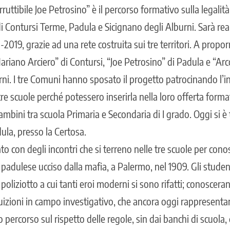
rruttibile Joe Petrosino” è il percorso formativo sulla legalit
di Contursi Terme, Padula e Sicignano degli Alburni. Sarà rea
2019, grazie ad una rete costruita sui tre territori. A proporr
ariano Arciero” di Contursi, “Joe Petrosino” di Padula e “Ar
ni. I tre Comuni hanno sposato il progetto patrocinando l’in
re scuole perché potessero inserirla nella loro offerta form
mbini tra scuola Primaria e Secondaria di I grado. Oggi si è 
ula, presso la Certosa.
to con degli incontri che si terreno nelle tre scuole per conos
 padulese ucciso dalla mafia, a Palermo, nel 1909. Gli stude
el poliziotto a cui tanti eroi moderni si sono rifatti; conosce
tuizioni in campo investigativo, che ancora oggi rappresenta
o percorso sul rispetto delle regole, sin dai banchi di scuola,