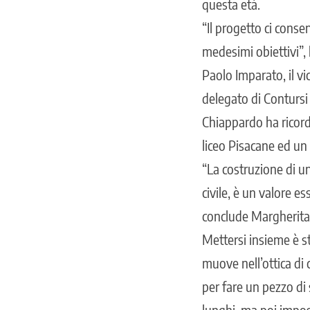
questa età.
“Il progetto ci conse
medesimi obiettivi”,
Paolo Imparato, il vi
delegato di Contursi
Chiappardo ha ricorda
liceo Pisacane ed un
“La costruzione di un
civile, è un valore 
conclude Margherita S
Mettersi insieme è st
muove nell’ottica di
per fare un pezzo di 
lunghi, ma poi imposs