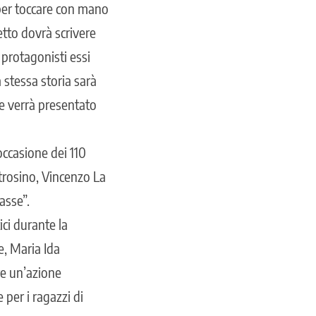
 per toccare con mano
etto dovrà scrivere
protagonisti essi
 stessa storia sarà
he verrà presentato
 occasione dei 110
etrosino, Vincenzo La
asse”.
ici durante la
e, Maria Ida
re un’azione
 per i ragazzi di