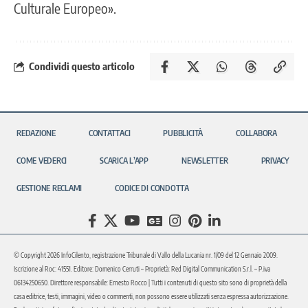
Culturale Europeo».
Condividi questo articolo
REDAZIONE
CONTATTACI
PUBBLICITÀ
COLLABORA
COME VEDERCI
SCARICA L’APP
NEWSLETTER
PRIVACY
GESTIONE RECLAMI
CODICE DI CONDOTTA
© Copyright 2026 InfoCilento, registrazione Tribunale di Vallo della Lucania nr. 1/09 del 12 Gennaio 2009.
Iscrizione al Roc: 41551. Editore: Domenico Cerruti – Proprietà: Red Digital Communication S.r.l. – P.iva
06134250650. Direttore responsabile: Ernesto Rocco | Tutti i contenuti di questo sito sono di proprietà della
casa editrice, testi, immagini, video o commenti, non possono essere utilizzati senza espressa autorizzazione.