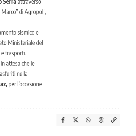
o Serra
attraverso
n Marco” di Agropoli,
guamento sismico e
eto Ministeriale del
e trasporti.
In attesa che le
feriti nella
iaz,
per l’occasione