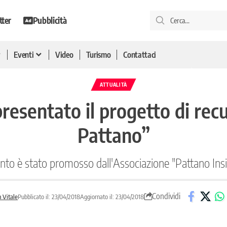
tter
Pubblicità
Eventi
Video
Turismo
Contattaci
ATTUALITÀ
presentato il progetto di rec
Pattano”
nto è stato promosso dall'Associazione "Pattano In
Condividi
n Vitale
Pubblicato il: 23/04/2018
Aggiornato il: 23/04/2018