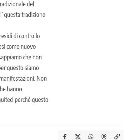
tradizionale del
i’ questa tradizione
sidi di controllo
dosi come nuovo
è sappiamo che non
 per questo siamo
e manifestazioni. Non
i che hanno
guiteci perché questo