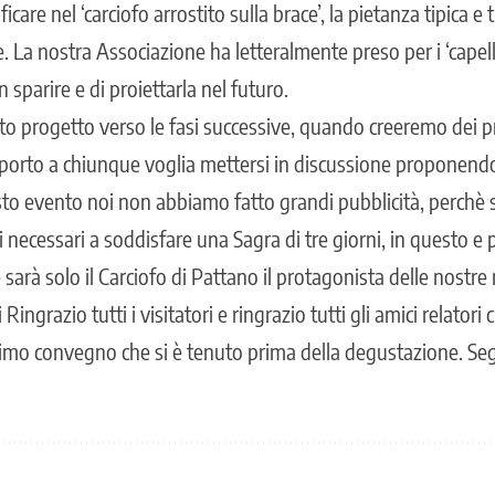
care nel ‘carciofo arrostito sulla brace’, la pietanza tipica e 
 La nostra Associazione ha letteralmente preso per i ‘capell
 sparire e di proiettarla nel futuro.
 progetto verso le fasi successive, quando creeremo dei pre
upporto a chiunque voglia mettersi in discussione proponen
sto evento noi non abbiamo fatto grandi pubblicità, perch
necessari a soddisfare una Sagra di tre giorni, in questo e
 sarà solo il Carciofo di Pattano il protagonista delle nostr
Ringrazio tutti i visitatori e ringrazio tutti gli amici relator
ssimo convegno che si è tenuto prima della degustazione. Se