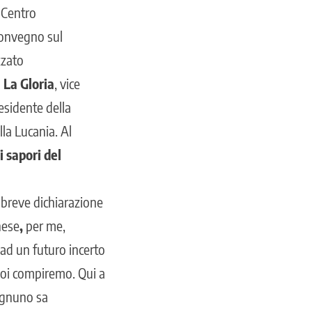
l Centro
 convegno sul
zzato
 La Gloria
, vice
residente della
la Lucania. Al
 i sapori del
a breve dichiarazione
nese
,
per me,
 ad un futuro incerto
noi compiremo. Qui a
 ognuno sa