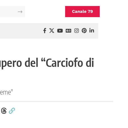
Canale 79
upero del “Carciofo di
sieme"