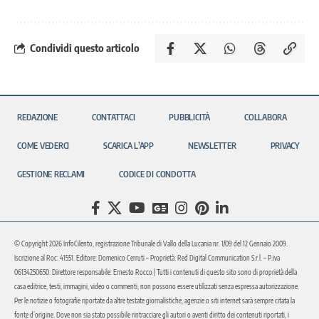
Condividi questo articolo
REDAZIONE
CONTATTACI
PUBBLICITÀ
COLLABORA
COME VEDERCI
SCARICA L’APP
NEWSLETTER
PRIVACY
GESTIONE RECLAMI
CODICE DI CONDOTTA
© Copyright 2026 InfoCilento, registrazione Tribunale di Vallo della Lucania nr. 1/09 del 12 Gennaio 2009.
Iscrizione al Roc: 41551. Editore: Domenico Cerruti – Proprietà: Red Digital Communication S.r.l. – P.iva
06134250650. Direttore responsabile: Ernesto Rocco | Tutti i contenuti di questo sito sono di proprietà della
casa editrice, testi, immagini, video o commenti, non possono essere utilizzati senza espressa autorizzazione.
Per le notizie o fotografie riportate da altre testate giornalistiche, agenzie o siti internet sarà sempre citata la
fonte d’origine. Dove non sia stato possibile rintracciare gli autori o aventi diritto dei contenuti riportati, i