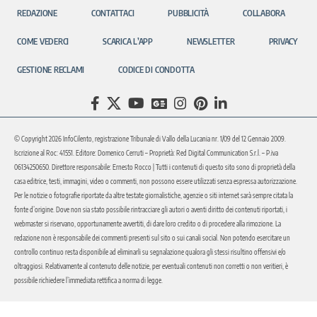
REDAZIONE
CONTATTACI
PUBBLICITÀ
COLLABORA
COME VEDERCI
SCARICA L’APP
NEWSLETTER
PRIVACY
GESTIONE RECLAMI
CODICE DI CONDOTTA
© Copyright 2026 InfoCilento, registrazione Tribunale di Vallo della Lucania nr. 1/09 del 12 Gennaio 2009.
Iscrizione al Roc: 41551. Editore: Domenico Cerruti – Proprietà: Red Digital Communication S.r.l. – P.iva
06134250650. Direttore responsabile: Ernesto Rocco | Tutti i contenuti di questo sito sono di proprietà della
casa editrice, testi, immagini, video o commenti, non possono essere utilizzati senza espressa autorizzazione.
Per le notizie o fotografie riportate da altre testate giornalistiche, agenzie o siti internet sarà sempre citata la
fonte d’origine. Dove non sia stato possibile rintracciare gli autori o aventi diritto dei contenuti riportati, i
webmaster si riservano, opportunamente avvertiti, di dare loro credito o di procedere alla rimozione. La
redazione non è responsabile dei commenti presenti sul sito o sui canali social. Non potendo esercitare un
controllo continuo resta disponibile ad eliminarli su segnalazione qualora gli stessi risultino offensivi e/o
oltraggiosi. Relativamente al contenuto delle notizie, per eventuali contenuti non corretti o non veritieri, è
possibile richiedere l’immediata rettifica a norma di legge.