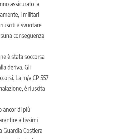
nno assicurato la
amente, i militari
iusciti a svuotare
 nessuna conseguenza
one è stata soccorsa
la deriva. Gli
occorsi. La m/v CP 557
alazione, è riuscita
o ancor di più
rantire altissimi
la Guardia Costiera