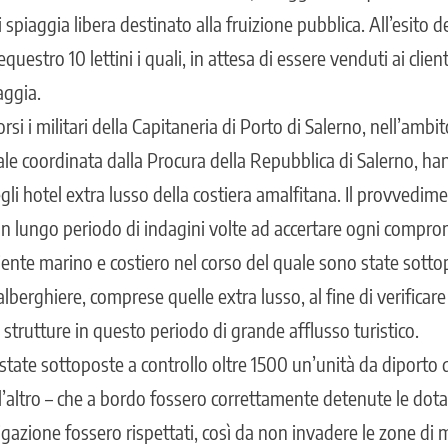
spiaggia libera destinato alla fruizione pubblica. All’esito del
uestro 10 lettini i quali, in attesa di essere venduti ai clie
aggia.
rsi i militari della Capitaneria di Porto di Salerno, nell’amb
e coordinata dalla Procura della Repubblica di Salerno, hann
egli hotel extra lusso della costiera amalfitana. Il provvedi
un lungo periodo di indagini volte ad accertare ogni compro
iente marino e costiero nel corso del quale sono state sotto
berghiere, comprese quelle extra lusso, al fine di verificare 
strutture in questo periodo di grande afflusso turistico.
state sottoposte a controllo oltre 1500 un’unità da diporto d
a l’altro – che a bordo fossero correttamente detenute le dota
avigazione fossero rispettati, così da non invadere le zone di