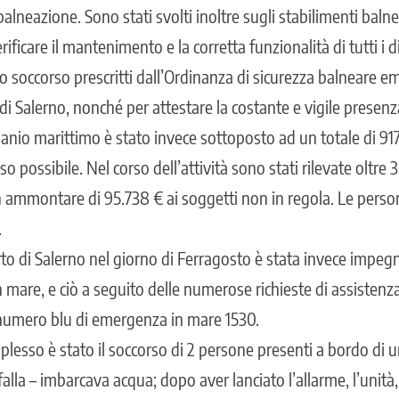
alneazione. Sono stati svolti inoltre sugli stabilimenti balnea
erificare il mantenimento e la corretta funzionalità di tutti i d
 soccorso prescritti dall’Ordinanza di sicurezza balneare e
di Salerno, nonché per attestare la costante e vigile presenza
nio marittimo è stato invece sottoposto ad un totale di 917 c
o possibile. Nel corso dell’attività sono stati rilevate oltre 
n ammontare di 95.738 € ai soggetti non in regola. Le person
.
rto di Salerno nel giorno di Ferragosto è stata invece impeg
in mare, e ciò a seguito delle numerose richieste di assistenza
 numero blu di emergenza in mare 1530.
lesso è stato il soccorso di 2 persone presenti a bordo di u
falla – imbarcava acqua; dopo aver lanciato l’allarme, l’unità,