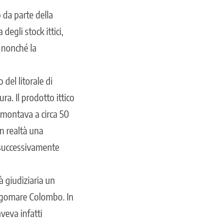
 da parte della
degli stock ittici,
o nonché la
 del litorale di
a. Il prodotto ittico
mmontava a circa 50
in realtà una
 successivamente
à giudiziaria un
ungomare Colombo. In
veva infatti