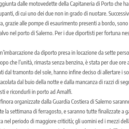
aggiunta dalle motovedette della Capitaneria di Porto che ha
panti, di cui uno dei due non in grado di nuotare. Successiv
ra, grazie alle pompe di esaurimento presenti a bordo, sono r
 salvo nel porto di Salerno. Per i due diportisti per fortuna
un’imbarcazione da diporto presa in locazione da sette pers
opo che l’unità, rimasta senza benzina, è stata per due ore al
i dal tramonto del sole, hanno infine deciso di allertare i s
acolata dal buio della notte e dalla mancanza di razzi di segn
sti e ricondurli in porto ad Amalfi.
 finora organizzate dalla Guardia Costiera di Salerno sarann
la settimana di ferragosto, e saranno tutte finalizzate a ga
a nel periodo di maggiore criticità; gli uomini ed i mezzi del