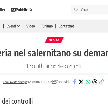
tter
Pubblicità
Eventi
Video
Turismo
Contattaci
CILENTO
eria nel salernitano su deman
Ecco il bilancio dei controlli
Condividi
Comunicato Stampa
16/08/2017 10:25 AM
 dei controlli