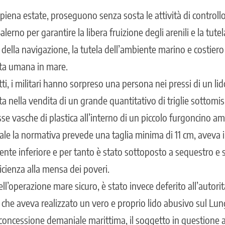
piena estate, proseguono senza sosta le attività di controllo
lerno per garantire la libera fruizione degli arenili e la tutela 
a della navigazione, la tutela dell’ambiente marino e costier
ita umana in mare.
tti, i militari hanno sorpreso una persona nei pressi di un lido
nella vendita di un grande quantitativo di triglie sottomisur
se vasche di plastica all’interno di un piccolo furgoncino a
quale la normativa prevede una taglia minima di 11 cm, aveva 
nte inferiore e per tanto è stato sottoposto a sequestro e
cienza alla mensa dei poveri.
l’operazione mare sicuro, è stato invece deferito all’autorit
o che aveva realizzato un vero e proprio lido abusivo sul L
 concessione demaniale marittima, il soggetto in questione a