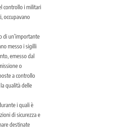
 controllo i militari
nti, occupavano
ito di un’importante
o messo i sigilli
mento, emesso dal
missione o
poste a controllo
la qualità delle
urante i quali è
zioni di sicurezza e
 mare destinate