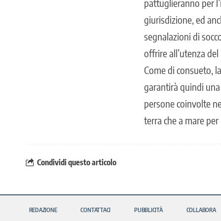
pattuglieranno per l’
giurisdizione, ed anc
segnalazioni di socc
offrire all’utenza de
Come di consueto, la
garantirà quindi una 
persone coinvolte nel
terra che a mare per i
Condividi questo articolo
REDAZIONE
CONTATTACI
PUBBLICITÀ
COLLABORA