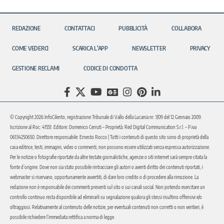
REDAZIONE
CONTATTACI
PUBBLICITÀ
COLLABORA
COME VEDERCI
SCARICA L’APP
NEWSLETTER
PRIVACY
GESTIONE RECLAMI
CODICE DI CONDOTTA
© Copyright 2026 InfoCilento, registrazione Tribunale di Vallo della Lucania nr. 1/09 del 12 Gennaio 2009.
Iscrizione al Roc: 41551. Editore: Domenico Cerruti – Proprietà: Red Digital Communication S.r.l. – P.iva
06134250650. Direttore responsabile: Ernesto Rocco | Tutti i contenuti di questo sito sono di proprietà della
casa editrice, testi, immagini, video o commenti, non possono essere utilizzati senza espressa autorizzazione.
Per le notizie o fotografie riportate da altre testate giornalistiche, agenzie o siti internet sarà sempre citata la
fonte d’origine. Dove non sia stato possibile rintracciare gli autori o aventi diritto dei contenuti riportati, i
webmaster si riservano, opportunamente avvertiti, di dare loro credito o di procedere alla rimozione. La
redazione non è responsabile dei commenti presenti sul sito o sui canali social. Non potendo esercitare un
controllo continuo resta disponibile ad eliminarli su segnalazione qualora gli stessi risultino offensivi e/o
oltraggiosi. Relativamente al contenuto delle notizie, per eventuali contenuti non corretti o non veritieri, è
possibile richiedere l’immediata rettifica a norma di legge.