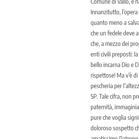
Comune di Vallo, e ha
Innanzitutto, l’opera
quanto meno a salvag
che un fedele deve al
che, a mezzo dei prop
enti civili preposti: 
bello incarna Dio e D
rispettose! Ma v’è di 
pescheria per l’altezz
SP. Tale cifra, non p
paternità, immagini
pure che voglia sign
doloroso sospetto che
amatissimo Patrono S