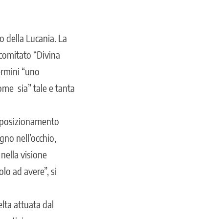
lo della Lucania. La
comitato “Divina
ermini “uno
ome sia” tale e tanta
i, posizionamento
ugno nell’occhio,
 nella visione
olo ad avere”, si
elta attuata dal