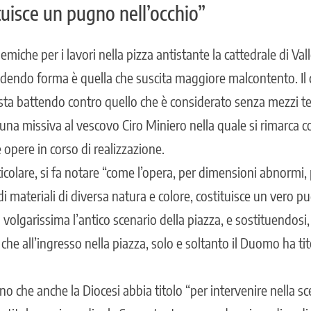
tuisce un pugno nell’occhio”
emiche per i lavori nella pizza antistante la cattedrale di Val
dendo forma è quella che suscita maggiore malcontento. Il 
 sta battendo contro quello che è considerato senza mezzi t
una missiva al vescovo Ciro Miniero nella quale si rimarca c
e opere in corso di realizzazione.
rticolare, si fa notare “come l’opera, per dimensioni abnorm
 di materiali di diversa natura e colore, costituisce un vero p
volgarissima l’antico scenario della piazza, e sostituendosi,
che all’ingresso nella piazza, solo e soltanto il Duomo ha tit
o che anche la Diocesi abbia titolo “per intervenire nella sc