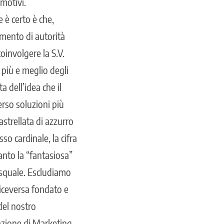
 motivi.
 è certo è che,
imento di autorità
oinvolgere la S.V.
 più e meglio degli
a dell’idea che il
erso soluzioni più
astrellata di azzurro
sso cardinale, la cifra
anto la “fantasiosa”
squale. Escludiamo
iceversa fondato e
del nostro
azione di Marketing,