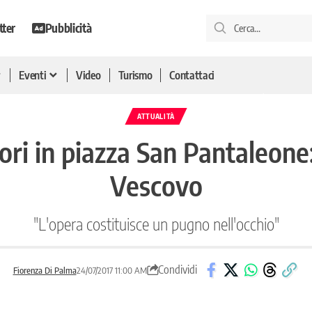
tter
Pubblicità
Eventi
Video
Turismo
Contattaci
ATTUALITÀ
ori in piazza San Pantaleone:
Vescovo
"L'opera costituisce un pugno nell'occhio"
Condividi
Fiorenza Di Palma
24/07/2017 11:00 AM