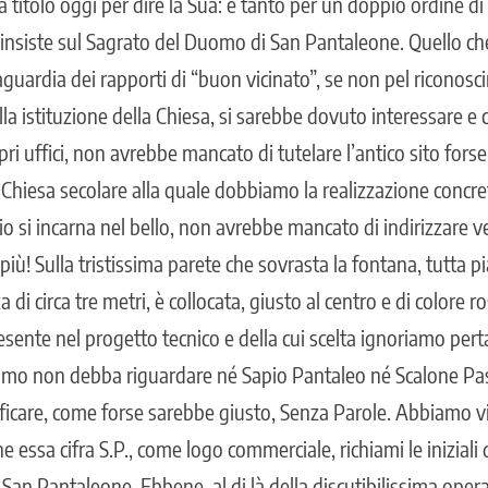
 titolo oggi per dire la Sua: e tanto per un doppio ordine di
 insiste sul Sagrato del Duomo di San Pantaleone. Quello che
uardia dei rapporti di “buon vicinato”, se non pel riconosc
la istituzione della Chiesa, si sarebbe dovuto interessare e c
ri uffici, non avrebbe mancato di tutelare l’antico sito forse
la Chiesa secolare alla quale dobbiamo la realizzazione concret
io si incarna nel bello, non avrebbe mancato di indirizzare v
più! Sulla tristissima parete che sovrasta la fontana, tutta pi
a di circa tre metri, è collocata, giusto al centro e di colore ro
resente nel progetto tecnico e della cui scelta ignoriamo pert
amo non debba riguardare né Sapio Pantaleo né Scalone Pa
ificare, come forse sarebbe giusto, Senza Parole. Abbiamo v
 essa cifra S.P., come logo commerciale, richiami le iniziali 
an Pantaleone. Ebbene, al di là della discutibilissima oper