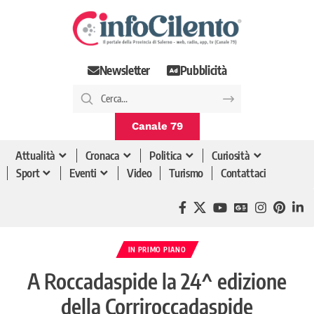
Newsletter
Pubblicità
Canale 79
Attualità
Cronaca
Politica
Curiosità
Sport
Eventi
Video
Turismo
Contattaci
IN PRIMO PIANO
A Roccadaspide la 24^ edizione
della Corriroccadaspide