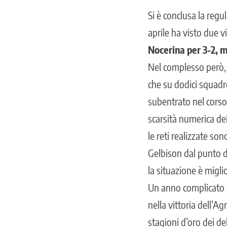
Si è conclusa la regu
aprile ha visto due v
Nocerina per 3-2, me
Nel complesso però, 
che su dodici squadr
subentrato nel corso
scarsità numerica dei
le reti realizzate son
Gelbison dal punto d
la situazione è miglio
Un anno complicato d
nella vittoria dell’
stagioni d’oro dei del