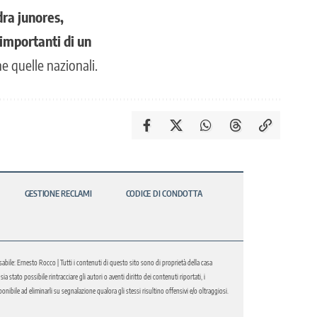
dra junores,
 importanti di un
e quelle nazionali.
GESTIONE RECLAMI
CODICE DI CONDOTTA
abile: Ernesto Rocco | Tutti i contenuti di questo sito sono di proprietà della casa
 stato possibile rintracciare gli autori o aventi diritto dei contenuti riportati, i
bile ad eliminarli su segnalazione qualora gli stessi risultino offensivi e/o oltraggiosi.