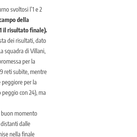
rno svoltosi l’1 e 2
l campo della
il risultato finale).
a dei risultati, dato
a squadra di Villani,
mpromessa per la
59 reti subite, mentre
re peggiore per la
o peggio con 24), ma
 un buon momento
distanti dalle
nise nella finale