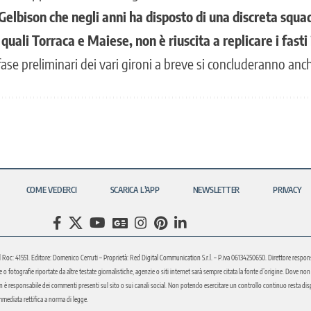
elbison che negli anni ha disposto di una discreta squa
quali Torraca e Maiese, non è riuscita a replicare i fasti
ase preliminari dei vari gironi a breve si concluderanno anch
COME VEDERCI
SCARICA L’APP
NEWSLETTER
PRIVACY
l Roc: 41551. Editore: Domenico Cerruti – Proprietà: Red Digital Communication S.r.l. – P.iva 06134250650. Direttore respons
fotografie riportate da altre testate giornalistiche, agenzie o siti internet sarà sempre citata la fonte d’origine. Dove non sia
è responsabile dei commenti presenti sul sito o sui canali social. Non potendo esercitare un controllo continuo resta disponi
immediata rettifica a norma di legge.