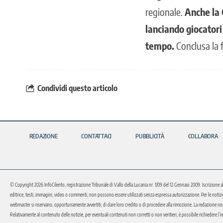
regionale.
Anche la G
lanciando giocatori 
tempo.
Conclusa la f
Condividi questo articolo
REDAZIONE
CONTATTACI
PUBBLICITÀ
COLLABORA
© Copyright 2026 InfoCilento, registrazione Tribunale di Vallo della Lucania nr. 1/09 del 12 Gennaio 2009. Iscrizione a
editrice, testi, immagini, video o commenti, non possono essere utilizzati senza espressa autorizzazione. Per le notizie o 
webmaster si riservano, opportunamente avvertiti, di dare loro credito o di procedere alla rimozione. La redazione non 
Relativamente al contenuto delle notizie, per eventuali contenuti non corretti o non veritieri, è possibile richiedere l’