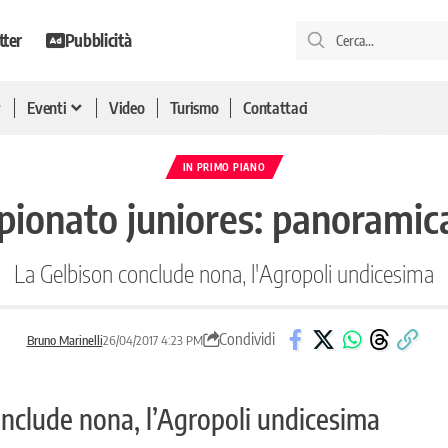
tter
Pubblicità
Eventi
Video
Turismo
Contattaci
IN PRIMO PIANO
pionato juniores: panoramica
La Gelbison conclude nona, l'Agropoli undicesima
Condividi
Bruno Marinelli
26/04/2017 4:23 PM
onclude nona, l’Agropoli undicesima