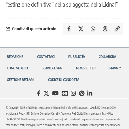
“estinzione definitiva” della spiaggetta della Licina!”
Condividi questo articolo
REDAZIONE
CONTATTACI
PUBBLICITÀ
COLLABORA
COME VEDERCI
SCARICA L’APP
NEWSLETTER
PRIVACY
GESTIONE RECLAMI
CODICE DI CONDOTTA
© Copyright 2026 InfoCilento, registrazione Tribunale di Vallo della Lucania nr. 1/09 del 12 Gennaio 2009.
Iscrizione al Roc: 41551. Editore: Domenico Cerruti – Proprietà: Red Digital Communication S.r.l. – P.iva
06134250650. Direttore responsabile: Ernesto Rocco | Tutti i contenuti di questo sito sono di proprietà della
casa editrice, testi, immagini, video o commenti, non possono essere utilizzati senza espressa autorizzazione.