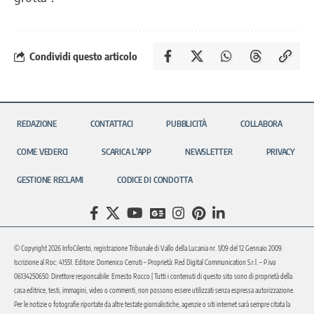
Condividi questo articolo
REDAZIONE
CONTATTACI
PUBBLICITÀ
COLLABORA
COME VEDERCI
SCARICA L’APP
NEWSLETTER
PRIVACY
GESTIONE RECLAMI
CODICE DI CONDOTTA
© Copyright 2026 InfoCilento, registrazione Tribunale di Vallo della Lucania nr. 1/09 del 12 Gennaio 2009.
Iscrizione al Roc: 41551. Editore: Domenico Cerruti – Proprietà: Red Digital Communication S.r.l. – P.iva
06134250650. Direttore responsabile: Ernesto Rocco | Tutti i contenuti di questo sito sono di proprietà della
casa editrice, testi, immagini, video o commenti, non possono essere utilizzati senza espressa autorizzazione.
Per le notizie o fotografie riportate da altre testate giornalistiche, agenzie o siti internet sarà sempre citata la