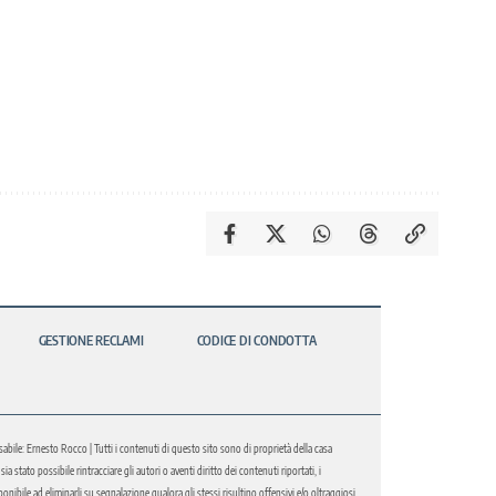
GESTIONE RECLAMI
CODICE DI CONDOTTA
abile: Ernesto Rocco | Tutti i contenuti di questo sito sono di proprietà della casa
 stato possibile rintracciare gli autori o aventi diritto dei contenuti riportati, i
bile ad eliminarli su segnalazione qualora gli stessi risultino offensivi e/o oltraggiosi.