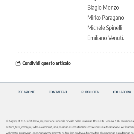
Biagio Monzo
Mirko Paragano
Michele Spinelli
Emiliano Venuti.
Condividi questo articolo
REDAZIONE
CONTATTACI
PUBBLICITÀ
COLLABORA
© Copyright 2026 InfoCilento, registrazione Tribunale di Vallo della Lucania nr. 1/09 del 12 Gennaio 2009. Iscrizione a
editrice, testi, immagini, video o commenti, non possono essere utilizzati senza espressa autorizzazione. Per le notizie o 
webmaster si riservano, opportunamente avvertiti, di dare loro credito o di procedere alla rimozione. La redazione non 