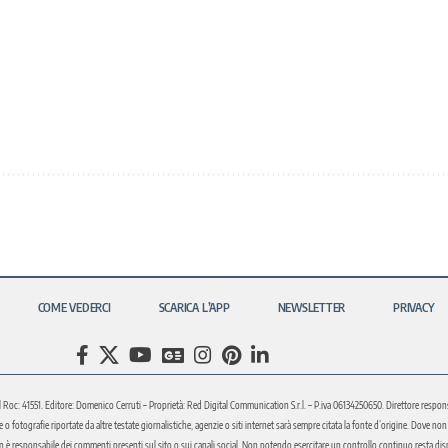
COME VEDERCI
SCARICA L’APP
NEWSLETTER
PRIVACY
l Roc: 41551. Editore: Domenico Cerruti – Proprietà: Red Digital Communication S.r.l. – P.iva 06134250650. Direttore respons
fotografie riportate da altre testate giornalistiche, agenzie o siti internet sarà sempre citata la fonte d’origine. Dove non sia
è responsabile dei commenti presenti sul sito o sui canali social. Non potendo esercitare un controllo continuo resta disponi