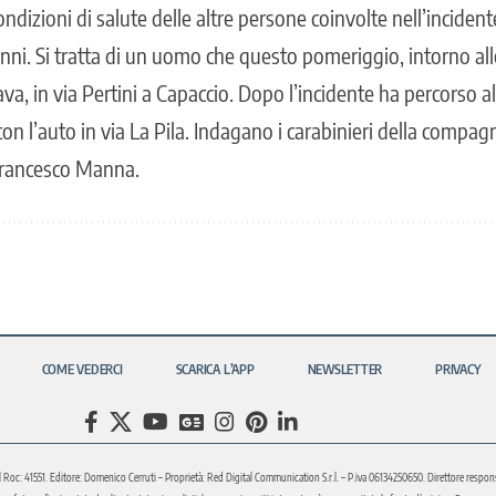
ondizioni di salute delle altre persone coinvolte nell’incidente
ni. Si tratta di un uomo che questo pomeriggio, intorno alle
va, in via Pertini a Capaccio. Dopo l’incidente ha percorso a
con l’auto in via La Pila. Indagano i carabinieri della compagn
 Francesco Manna.
COME VEDERCI
SCARICA L’APP
NEWSLETTER
PRIVACY
l Roc: 41551. Editore: Domenico Cerruti – Proprietà: Red Digital Communication S.r.l. – P.iva 06134250650. Direttore respons