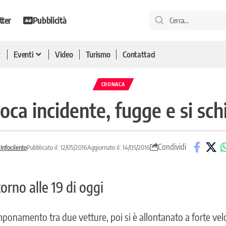
tter
Pubblicità
Eventi
Video
Turismo
Contattaci
CRONACA
oca incidente, fugge e si sch
Condividi
Infocilento
Pubblicato il: 12/05/2016
Aggiornato il: 14/05/2016
orno alle 19 di oggi
onamento tra due vetture, poi si è allontanato a forte velo