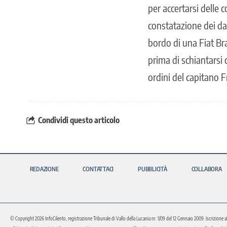
per accertarsi delle c
constatazione dei dan
bordo di una Fiat Bra
prima di schiantarsi 
ordini del capitano
Condividi questo articolo
REDAZIONE
CONTATTACI
PUBBLICITÀ
COLLABORA
© Copyright 2026 InfoCilento, registrazione Tribunale di Vallo della Lucania nr. 1/09 del 12 Gennaio 2009. Iscrizione a