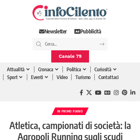
Newsletter
Pubblicità
Canale 79
Attualità
Cronaca
Politica
Curiosità
Sport
Eventi
Video
Turismo
Contattaci
IN PRIMO PIANO
Atletica, campionati di società: la
Agropoli Running sugli scudi