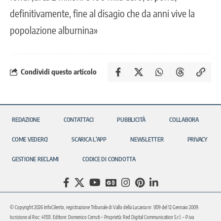
definitivamente, fine al disagio che da anni vive la
popolazione alburnina»
Condividi questo articolo
REDAZIONE
CONTATTACI
PUBBLICITÀ
COLLABORA
COME VEDERCI
SCARICA L’APP
NEWSLETTER
PRIVACY
GESTIONE RECLAMI
CODICE DI CONDOTTA
© Copyright 2026 InfoCilento, registrazione Tribunale di Vallo della Lucania nr. 1/09 del 12 Gennaio 2009.
Iscrizione al Roc: 41551. Editore: Domenico Cerruti – Proprietà: Red Digital Communication S.r.l. – P.iva