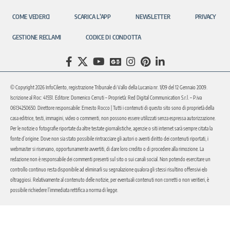
COME VEDERCI
SCARICA L’APP
NEWSLETTER
PRIVACY
GESTIONE RECLAMI
CODICE DI CONDOTTA
© Copyright 2026 InfoCilento, registrazione Tribunale di Vallo della Lucania nr. 1/09 del 12 Gennaio 2009.
Iscrizione al Roc: 41551. Editore: Domenico Cerruti – Proprietà: Red Digital Communication S.r.l. – P.iva
06134250650. Direttore responsabile: Ernesto Rocco | Tutti i contenuti di questo sito sono di proprietà della
casa editrice, testi, immagini, video o commenti, non possono essere utilizzati senza espressa autorizzazione.
Per le notizie o fotografie riportate da altre testate giornalistiche, agenzie o siti internet sarà sempre citata la
fonte d’origine. Dove non sia stato possibile rintracciare gli autori o aventi diritto dei contenuti riportati, i
webmaster si riservano, opportunamente avvertiti, di dare loro credito o di procedere alla rimozione. La
redazione non è responsabile dei commenti presenti sul sito o sui canali social. Non potendo esercitare un
controllo continuo resta disponibile ad eliminarli su segnalazione qualora gli stessi risultino offensivi e/o
oltraggiosi. Relativamente al contenuto delle notizie, per eventuali contenuti non corretti o non veritieri, è
possibile richiedere l’immediata rettifica a norma di legge.