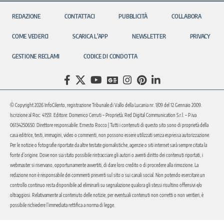
REDAZIONE
CONTATTACI
PUBBLICITÀ
COLLABORA
COME VEDERCI
SCARICA L’APP
NEWSLETTER
PRIVACY
GESTIONE RECLAMI
CODICE DI CONDOTTA
© Copyright 2026 InfoCilento, registrazione Tribunale di Vallo della Lucania nr. 1/09 del 12 Gennaio 2009.
Iscrizione al Roc: 41551. Editore: Domenico Cerruti – Proprietà: Red Digital Communication S.r.l. – P.iva
06134250650. Direttore responsabile: Ernesto Rocco | Tutti i contenuti di questo sito sono di proprietà della
casa editrice, testi, immagini, video o commenti, non possono essere utilizzati senza espressa autorizzazione.
Per le notizie o fotografie riportate da altre testate giornalistiche, agenzie o siti internet sarà sempre citata la
fonte d’origine. Dove non sia stato possibile rintracciare gli autori o aventi diritto dei contenuti riportati, i
webmaster si riservano, opportunamente avvertiti, di dare loro credito o di procedere alla rimozione. La
redazione non è responsabile dei commenti presenti sul sito o sui canali social. Non potendo esercitare un
controllo continuo resta disponibile ad eliminarli su segnalazione qualora gli stessi risultino offensivi e/o
oltraggiosi. Relativamente al contenuto delle notizie, per eventuali contenuti non corretti o non veritieri, è
possibile richiedere l’immediata rettifica a norma di legge.