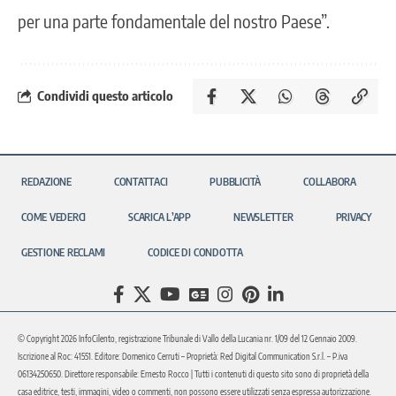
per una parte fondamentale del nostro Paese”.
Condividi questo articolo
REDAZIONE
CONTATTACI
PUBBLICITÀ
COLLABORA
COME VEDERCI
SCARICA L’APP
NEWSLETTER
PRIVACY
GESTIONE RECLAMI
CODICE DI CONDOTTA
© Copyright 2026 InfoCilento, registrazione Tribunale di Vallo della Lucania nr. 1/09 del 12 Gennaio 2009.
Iscrizione al Roc: 41551. Editore: Domenico Cerruti – Proprietà: Red Digital Communication S.r.l. – P.iva
06134250650. Direttore responsabile: Ernesto Rocco | Tutti i contenuti di questo sito sono di proprietà della
casa editrice, testi, immagini, video o commenti, non possono essere utilizzati senza espressa autorizzazione.