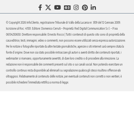
© Copyright 2026 InfoCilento, registrazione Tribunale di Vallo della Lucania nr. 1/09 del 12 Gennaio 2009.
Iscrizione al Roc: 41551. Editore: Domenico Cerruti – Proprietà: Red Digital Communication S.r.l. – P.iva
06134250650. Direttore responsabile: Ernesto Rocco | Tutti i contenuti di questo sito sono di proprietà della
casa editrice, testi, immagini, video o commenti, non possono essere utilizzati senza espressa autorizzazione.
Per le notizie o fotografie riportate da altre testate giornalistiche, agenzie o siti internet sarà sempre citata la
fonte d’origine. Dove non sia stato possibile rintracciare gli autori o aventi diritto dei contenuti riportati, i
webmaster si riservano, opportunamente avvertiti, di dare loro credito o di procedere alla rimozione. La
redazione non è responsabile dei commenti presenti sul sito o sui canali social. Non potendo esercitare un
controllo continuo resta disponibile ad eliminarli su segnalazione qualora gli stessi risultino offensivi e/o
oltraggiosi. Relativamente al contenuto delle notizie, per eventuali contenuti non corretti o non veritieri, è
possibile richiedere l’immediata rettifica a norma di legge.