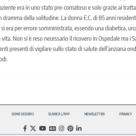
paziente era in uno stato pre-comatoso e solo grazie ai tratta
un dramma della solitudine. La donna E.C. di 85 anni residente
 e si era per errore somministrata, essendo una diabetica, un
a vita. Non si è reso necessario il ricovero in Ospedale ma i 
ti presenti di vigilare sullo stato di salute dell’anziana onde
odi.
COME VEDERCI
SCARICA L’APP
NEWSLETTER
PRIVACY