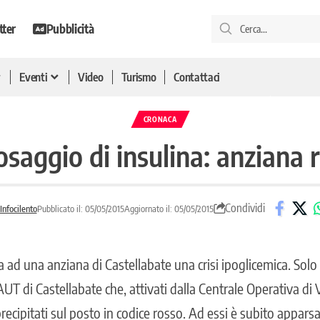
tter
Pubblicità
Eventi
Video
Turismo
Contattaci
CRONACA
saggio di insulina: anziana r
Condividi
Infocilento
Pubblicato il: 05/05/2015
Aggiornato il: 05/05/2015
a ad una anziana di Castellabate una crisi ipoglicemica. Solo
AUT di Castellabate che, attivati dalla Centrale Operativa di V
ecipitati sul posto in codice rosso. Ad essi è subito apparsa