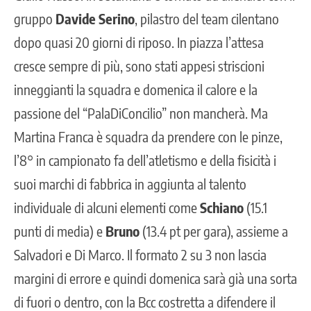
gruppo
Davide Serino
, pilastro del team cilentano
dopo quasi 20 giorni di riposo. In piazza l’attesa
cresce sempre di più, sono stati appesi striscioni
inneggianti la squadra e domenica il calore e la
passione del “PalaDiConcilio” non mancherà. Ma
Martina Franca è squadra da prendere con le pinze,
l’8° in campionato fa dell’atletismo e della fisicità i
suoi marchi di fabbrica in aggiunta al talento
individuale di alcuni elementi come
Schiano
(15.1
punti di media) e
Bruno
(13.4 pt per gara), assieme a
Salvadori e Di Marco. Il formato 2 su 3 non lascia
margini di errore e quindi domenica sarà già una sorta
di fuori o dentro, con la Bcc costretta a difendere il