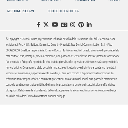
GESTIONE RECLAMI
CODICE DI CONDOTTA
© Copyright 2026 InfoCilento, registrazione Tribunale di Vallo della Lucania nr. 1/09 del 12 Gennaio 2009.
Iscrizione al Roc: 41551. Editore: Domenico Cerruti – Proprietà: Red Digital Communication S.r.l. – P.iva
06134250650. Direttore responsabile: Ernesto Rocco | Tutti i contenuti di questo sito sono di proprietà della
casa editrice, testi, immagini, video o commenti, non possono essere utilizzati senza espressa autorizzazione.
Per le notizie o fotografie riportate da altre testate giornalistiche, agenzie o siti internet sarà sempre citata la
fonte d’origine. Dove non sia stato possibile rintracciare gli autori o aventi diritto dei contenuti riportati, i
webmaster si riservano, opportunamente avvertiti, di dare loro credito o di procedere alla rimozione. La
redazione non è responsabile dei commenti presenti sul sito o sui canali social. Non potendo esercitare un
controllo continuo resta disponibile ad eliminarli su segnalazione qualora gli stessi risultino offensivi e/o
oltraggiosi. Relativamente al contenuto delle notizie, per eventuali contenuti non corretti o non veritieri, è
possibile richiedere l’immediata rettifica a norma di legge.