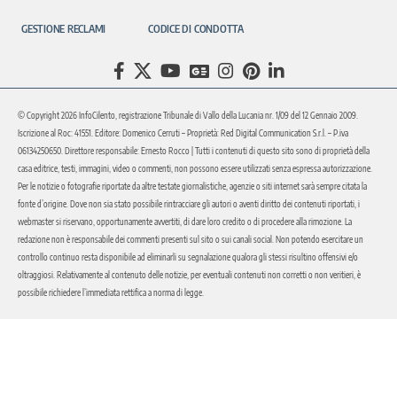
GESTIONE RECLAMI
CODICE DI CONDOTTA
© Copyright 2026 InfoCilento, registrazione Tribunale di Vallo della Lucania nr. 1/09 del 12 Gennaio 2009.
Iscrizione al Roc: 41551. Editore: Domenico Cerruti – Proprietà: Red Digital Communication S.r.l. – P.iva
06134250650. Direttore responsabile: Ernesto Rocco | Tutti i contenuti di questo sito sono di proprietà della
casa editrice, testi, immagini, video o commenti, non possono essere utilizzati senza espressa autorizzazione.
Per le notizie o fotografie riportate da altre testate giornalistiche, agenzie o siti internet sarà sempre citata la
fonte d’origine. Dove non sia stato possibile rintracciare gli autori o aventi diritto dei contenuti riportati, i
webmaster si riservano, opportunamente avvertiti, di dare loro credito o di procedere alla rimozione. La
redazione non è responsabile dei commenti presenti sul sito o sui canali social. Non potendo esercitare un
controllo continuo resta disponibile ad eliminarli su segnalazione qualora gli stessi risultino offensivi e/o
oltraggiosi. Relativamente al contenuto delle notizie, per eventuali contenuti non corretti o non veritieri, è
possibile richiedere l’immediata rettifica a norma di legge.