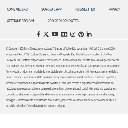
COME VEDERCI
SCARICA L’APP
NEWSLETTER
PRIVACY
GESTIONE RECLAMI
CODICE DI CONDOTTA
© Copyright 2026 InfoCilento, registrazione Tribunale di Vallo della Lucania nr. 1/09 del 12 Gennaio 2009.
Iscrizione al Roc: 41551. Editore: Domenico Cerruti – Proprietà: Red Digital Communication S.r.l. – P.iva
06134250650. Direttore responsabile: Ernesto Rocco | Tutti i contenuti di questo sito sono di proprietà della
casa editrice, testi, immagini, video o commenti, non possono essere utilizzati senza espressa autorizzazione.
Per le notizie o fotografie riportate da altre testate giornalistiche, agenzie o siti internet sarà sempre citata la
fonte d’origine. Dove non sia stato possibile rintracciare gli autori o aventi diritto dei contenuti riportati, i
webmaster si riservano, opportunamente avvertiti, di dare loro credito o di procedere alla rimozione. La
redazione non è responsabile dei commenti presenti sul sito o sui canali social. Non potendo esercitare un
controllo continuo resta disponibile ad eliminarli su segnalazione qualora gli stessi risultino offensivi e/o
oltraggiosi. Relativamente al contenuto delle notizie, per eventuali contenuti non corretti o non veritieri, è
possibile richiedere l’immediata rettifica a norma di legge.