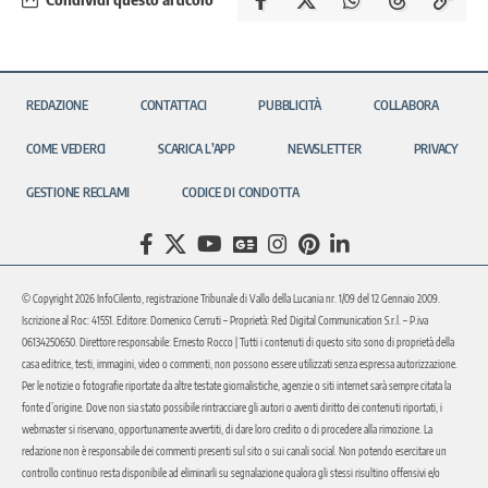
REDAZIONE
CONTATTACI
PUBBLICITÀ
COLLABORA
COME VEDERCI
SCARICA L’APP
NEWSLETTER
PRIVACY
GESTIONE RECLAMI
CODICE DI CONDOTTA
© Copyright 2026 InfoCilento, registrazione Tribunale di Vallo della Lucania nr. 1/09 del 12 Gennaio 2009.
Iscrizione al Roc: 41551. Editore: Domenico Cerruti – Proprietà: Red Digital Communication S.r.l. – P.iva
06134250650. Direttore responsabile: Ernesto Rocco | Tutti i contenuti di questo sito sono di proprietà della
casa editrice, testi, immagini, video o commenti, non possono essere utilizzati senza espressa autorizzazione.
Per le notizie o fotografie riportate da altre testate giornalistiche, agenzie o siti internet sarà sempre citata la
fonte d’origine. Dove non sia stato possibile rintracciare gli autori o aventi diritto dei contenuti riportati, i
webmaster si riservano, opportunamente avvertiti, di dare loro credito o di procedere alla rimozione. La
redazione non è responsabile dei commenti presenti sul sito o sui canali social. Non potendo esercitare un
controllo continuo resta disponibile ad eliminarli su segnalazione qualora gli stessi risultino offensivi e/o